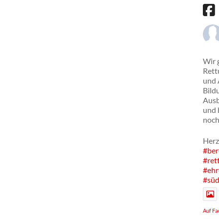
Wir 
Rett
und 
Bild
Ausb
und 
noch
Herz
#ber
#ret
#ehr
#süd
Auf Fa