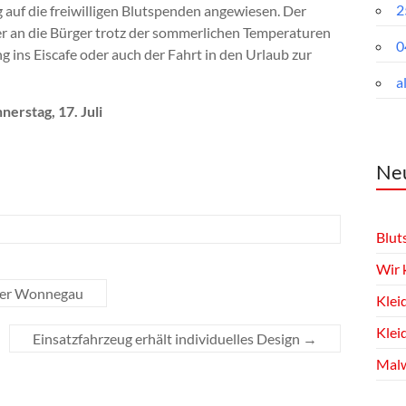
2
auf die freiwilligen Blutspenden angewiesen. Der
r an die Bürger trotz der sommerlichen Temperaturen
0
ns Eiscafe oder auch der Fahrt in den Urlaub zur
a
nerstag, 17. Juli
Neu
Blut
Wir 
her Wonnegau
Klei
Klei
Einsatzfahrzeug erhält individuelles Design
→
Malw