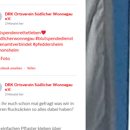
DRK Ortsverein Südlicher Wonnegau
e.V.
2 Monate her
tspendenrettetleben
dlicherwonnegau
#blutspendedienst
enamtverbindet
#pfeddersheim
monsheim
Foto
cebook ansehen
·
Teilen
DRK Ortsverein Südlicher Wonnegau
e.V.
2 Monate her
 ihr euch schon mal gefragt was wir in
ren Rucksäcken so alles dabei haben?
einfachen Pflaster kleben über