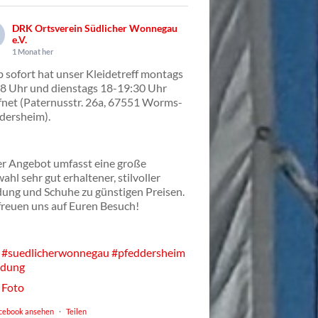
DRK Ortsverein Südlicher Wonnegau
e.V.
1 Monat her
 sofort hat unser Kleidetreff montags
8 Uhr und dienstags 18-19:30 Uhr
fnet (Paternusstr. 26a, 67551 Worms-
dersheim).
r Angebot umfasst eine große
ahl sehr gut erhaltener, stilvoller
dung und Schuhe zu günstigen Preisen.
freuen uns auf Euren Besuch!
#suedlicherwonnegau
#pfeddersheim
idung
Foto
cebook ansehen
·
Teilen