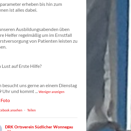
lparameter erheben bis hin zum
nen ist alles dabei.
unseren Ausbildungsabenden üben
re Helfer regelmäßig um im Ernstfall
Erstversorgung von Patienten leisten zu
en.
 Lust auf Erste Hilfe?
 besucht uns gerne an einem Dienstag
9 Uhr und kommt
...
Weniger anzeigen
Foto
cebook ansehen
·
Teilen
DRK Ortsverein Südlicher Wonnegau