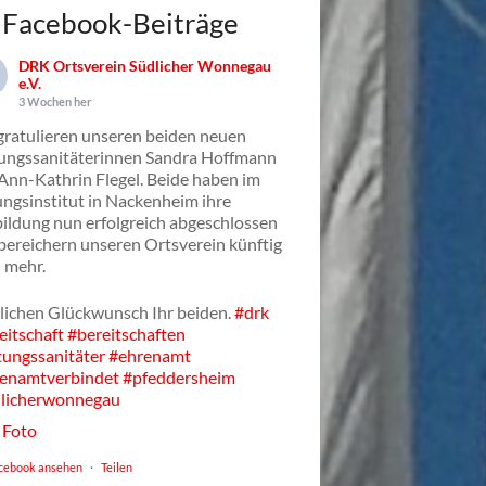
Facebook-Beiträge
DRK Ortsverein Südlicher Wonnegau
e.V.
3 Wochen her
gratulieren unseren beiden neuen
ungssanitäterinnen Sandra Hoffmann
Ann-Kathrin Flegel. Beide haben im
ungsinstitut in Nackenheim ihre
ildung nun erfolgreich abgeschlossen
bereichern unseren Ortsverein künftig
 mehr.
lichen Glückwunsch Ihr beiden.
#drk
eitschaft
#bereitschaften
tungssanitäter
#ehrenamt
enamtverbindet
#pfeddersheim
licherwonnegau
Foto
cebook ansehen
·
Teilen