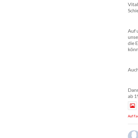
Vita
Schie
Auf 
unse
die 
könn
Auch
Dann
ab 1
Auf Fa