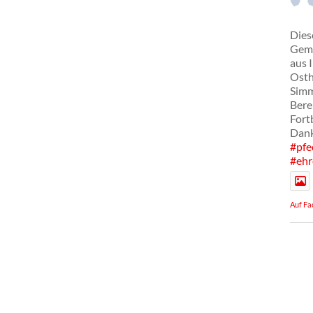
Dies
Geme
aus 
Osth
Simm
Bere
Fort
Dank
#pfe
#ehr
Auf Fa