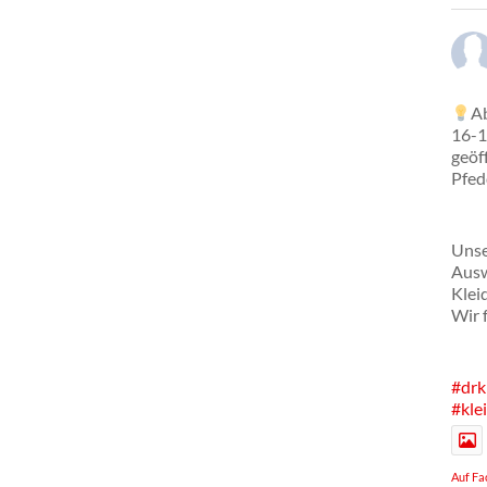
Ab
16-1
geöf
Pfed
Unse
Ausw
Klei
Wir 
#drk
#kle
Auf Fa