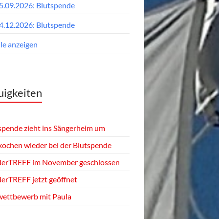
5.09.2026: Blutspende
4.12.2026: Blutspende
lle anzeigen
igkeiten
spende zieht ins Sängerheim um
kochen wieder bei der Blutspende
derTREFF im November geschlossen
derTREFF jetzt geöffnet
ettbewerb mit Paula