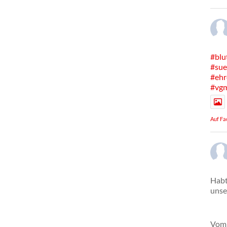
#blu
#sue
#ehr
#vg
Auf Fa
Habt
unse
Vom 