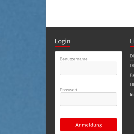
Login
L
DR
Benutzername
D
Fa
Hi
Passwort
In