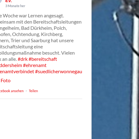
e.V.
3 Monate her
e Woche war Lernen angesagt.
insam mit den Bereitschaftsleitungen
Ingelheim, Bad Dürkheim, Polch,
ofen, Ochtendung, Kirchberg,
ern, Trier und Saarburg hat unsere
itschaftsleitung eine
bildungsmaßnahme besucht. Vielen
 an alle.
#drk
#bereitschaft
ddersheim
#ehrenamt
enamtverbindet
#suedlicherwonnegau
Foto
cebook ansehen
·
Teilen