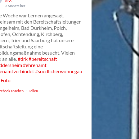
e.V.
3 Monate her
e Woche war Lernen angesagt.
insam mit den Bereitschaftsleitungen
Ingelheim, Bad Dürkheim, Polch,
ofen, Ochtendung, Kirchberg,
ern, Trier und Saarburg hat unsere
itschaftsleitung eine
bildungsmaßnahme besucht. Vielen
 an alle.
#drk
#bereitschaft
ddersheim
#ehrenamt
enamtverbindet
#suedlicherwonnegau
Foto
cebook ansehen
·
Teilen