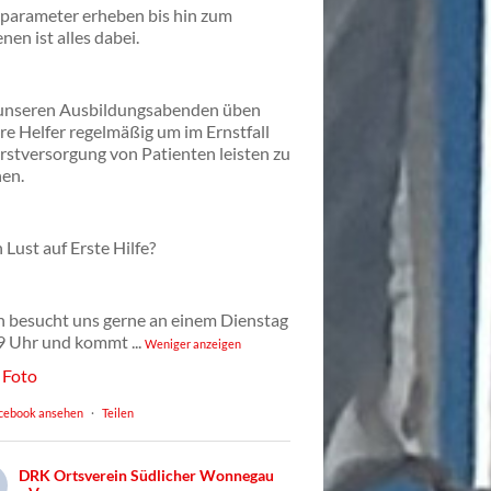
lparameter erheben bis hin zum
nen ist alles dabei.
unseren Ausbildungsabenden üben
re Helfer regelmäßig um im Ernstfall
Erstversorgung von Patienten leisten zu
en.
 Lust auf Erste Hilfe?
 besucht uns gerne an einem Dienstag
9 Uhr und kommt
...
Weniger anzeigen
Foto
cebook ansehen
·
Teilen
DRK Ortsverein Südlicher Wonnegau