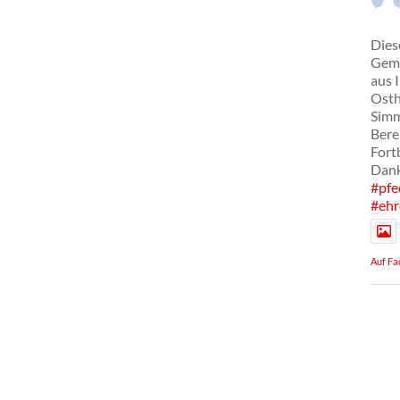
Dies
Geme
aus 
Osth
Simm
Bere
Fort
Dank
#pfe
#ehr
Auf Fa