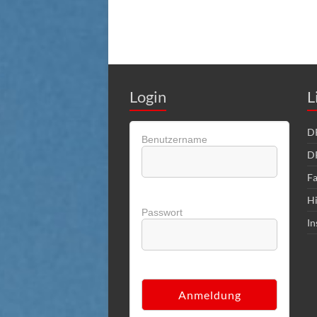
Login
L
DR
Benutzername
D
Fa
Hi
Passwort
In