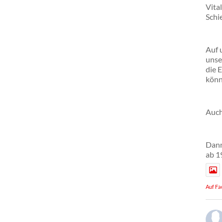
Vita
Schie
Auf 
unse
die 
könn
Auch
Dann
ab 1
Auf Fa