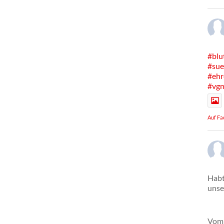
#blu
#sue
#ehr
#vg
Auf Fa
Habt
unse
Vom 