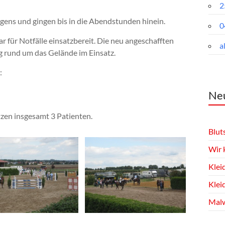
2
rgens und gingen bis in die Abendstunden hinein.
0
für Notfälle einsatzbereit. Die neu angeschafften
a
g rund um das Gelände im Einsatz.
:
Neu
zen insgesamt 3 Patienten.
Blut
Wir 
Klei
Klei
Malw