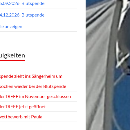
5.09.2026: Blutspende
4.12.2026: Blutspende
lle anzeigen
igkeiten
spende zieht ins Sängerheim um
kochen wieder bei der Blutspende
derTREFF im November geschlossen
derTREFF jetzt geöffnet
ettbewerb mit Paula