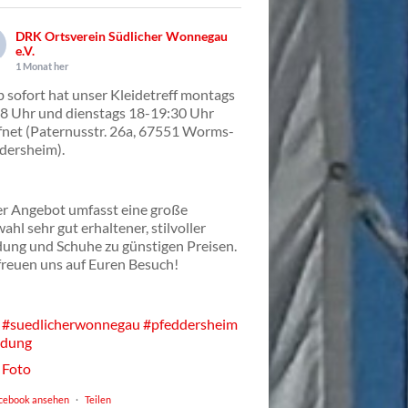
DRK Ortsverein Südlicher Wonnegau
e.V.
1 Monat her
 sofort hat unser Kleidetreff montags
8 Uhr und dienstags 18-19:30 Uhr
fnet (Paternusstr. 26a, 67551 Worms-
dersheim).
r Angebot umfasst eine große
ahl sehr gut erhaltener, stilvoller
dung und Schuhe zu günstigen Preisen.
freuen uns auf Euren Besuch!
#suedlicherwonnegau
#pfeddersheim
idung
Foto
cebook ansehen
·
Teilen