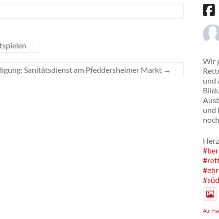
tspielen
Wir 
igung: Sanitätsdienst am Pfeddersheimer Markt
→
Rett
und 
Bild
Ausb
und 
noch
Herz
#ber
#ret
#ehr
#süd
Auf Fa