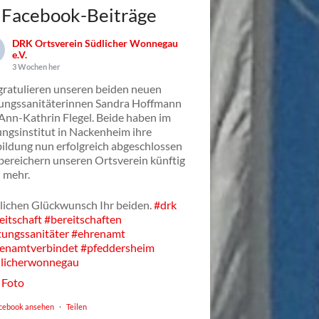
Facebook-Beiträge
DRK Ortsverein Südlicher Wonnegau
e.V.
3 Wochen her
gratulieren unseren beiden neuen
ungssanitäterinnen Sandra Hoffmann
Ann-Kathrin Flegel. Beide haben im
ungsinstitut in Nackenheim ihre
ildung nun erfolgreich abgeschlossen
bereichern unseren Ortsverein künftig
 mehr.
lichen Glückwunsch Ihr beiden.
#drk
eitschaft
#bereitschaften
tungssanitäter
#ehrenamt
enamtverbindet
#pfeddersheim
licherwonnegau
Foto
cebook ansehen
·
Teilen