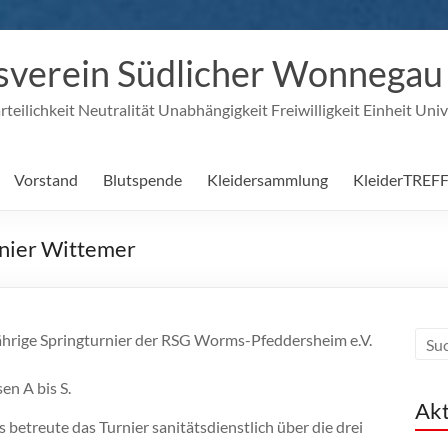
verein Südlicher Wonnegau e
eilichkeit Neutralität Unabhängigkeit Freiwilligkeit Einheit Univ
Vorstand
Blutspende
Kleidersammlung
KleiderTREF
rnier Wittemer
jährige Springturnier der RSG Worms-Pfeddersheim e.V.
en A bis S.
Akt
betreute das Turnier sanitätsdienstlich über die drei