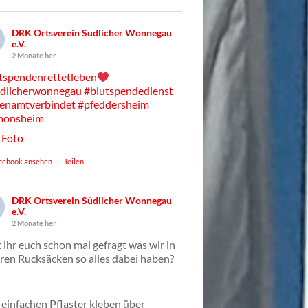
DRK Ortsverein Südlicher Wonnegau
e.V.
2 Monate her
tspendenrettetleben
dlicherwonnegau
#blutspendedienst
enamtverbindet
#pfeddersheim
monsheim
Foto
cebook ansehen
·
Teilen
DRK Ortsverein Südlicher Wonnegau
e.V.
2 Monate her
 ihr euch schon mal gefragt was wir in
ren Rucksäcken so alles dabei haben?
einfachen Pflaster kleben über