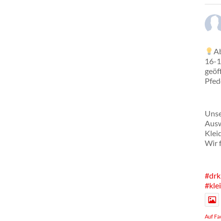
Ab
16-1
geöf
Pfed
Unse
Ausw
Klei
Wir 
#drk
#kle
Auf Fa