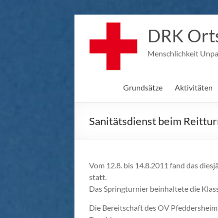
Zum
Inhalt
DRK Orts
springen
Menschlichkeit Unpart
Grundsätze
Aktivitäten
Sanitätsdienst beim Reittu
Vom 12.8. bis 14.8.2011 fand das dies
statt.
Das Springturnier beinhaltete die Klass
Die Bereitschaft des OV Pfeddersheims 