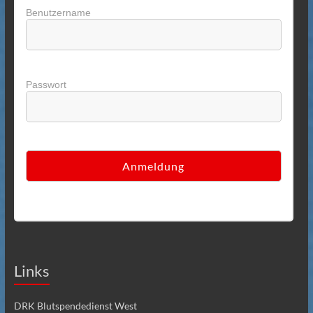
Benutzername
Passwort
Links
DRK Blutspendedienst West