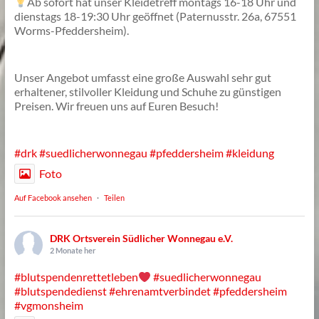
Ab sofort hat unser Kleidetreff montags 16-18 Uhr und
dienstags 18-19:30 Uhr geöffnet (Paternusstr. 26a, 67551
Worms-Pfeddersheim).
Unser Angebot umfasst eine große Auswahl sehr gut
erhaltener, stilvoller Kleidung und Schuhe zu günstigen
Preisen. Wir freuen uns auf Euren Besuch!
#drk
#suedlicherwonnegau
#pfeddersheim
#kleidung
Foto
Auf Facebook ansehen
·
Teilen
DRK Ortsverein Südlicher Wonnegau e.V.
2 Monate her
#blutspendenrettetleben
#suedlicherwonnegau
#blutspendedienst
#ehrenamtverbindet
#pfeddersheim
#vgmonsheim