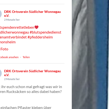
DRK Ortsverein Südlicher Wonnegau
e.V.
2 Monate her
tspendenrettetleben
dlicherwonnegau
#blutspendedienst
enamtverbindet
#pfeddersheim
monsheim
Foto
cebook ansehen
·
Teilen
DRK Ortsverein Südlicher Wonnegau
e.V.
2 Monate her
 ihr euch schon mal gefragt was wir in
ren Rucksäcken so alles dabei haben?
einfachen Pflaster kleben über