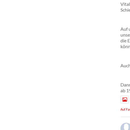
Vita
Schie
Auf 
unse
die 
könn
Auch
Dann
ab 1
Auf Fa