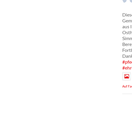
Dies
Geme
aus 
Osth
Simm
Bere
Fort
Dank
#pfe
#ehr
Auf Fa