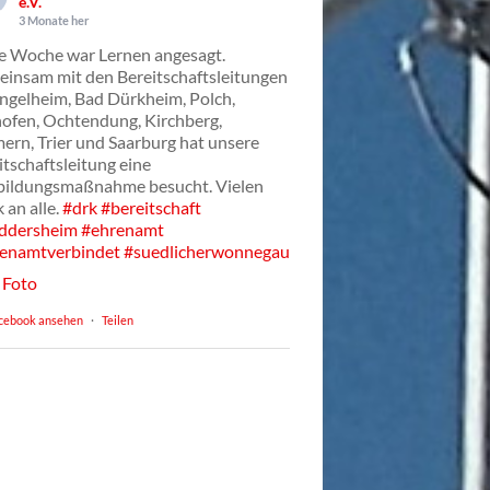
e.V.
3 Monate her
e Woche war Lernen angesagt.
insam mit den Bereitschaftsleitungen
Ingelheim, Bad Dürkheim, Polch,
ofen, Ochtendung, Kirchberg,
ern, Trier und Saarburg hat unsere
itschaftsleitung eine
bildungsmaßnahme besucht. Vielen
 an alle.
#drk
#bereitschaft
ddersheim
#ehrenamt
enamtverbindet
#suedlicherwonnegau
Foto
cebook ansehen
·
Teilen