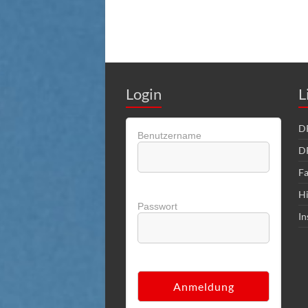
Login
L
DR
Benutzername
D
Fa
Hi
Passwort
In