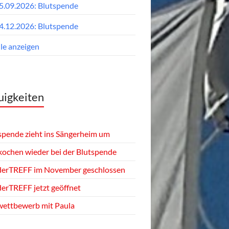
5.09.2026: Blutspende
4.12.2026: Blutspende
lle anzeigen
igkeiten
spende zieht ins Sängerheim um
kochen wieder bei der Blutspende
derTREFF im November geschlossen
derTREFF jetzt geöffnet
ettbewerb mit Paula