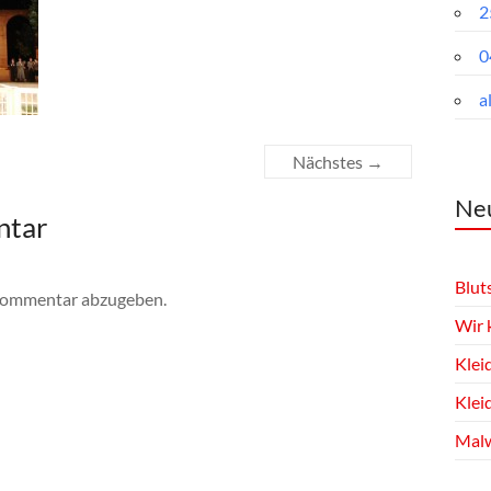
2
0
a
Nächstes →
Neu
ntar
Blut
Kommentar abzugeben.
Wir 
Klei
Klei
Malw