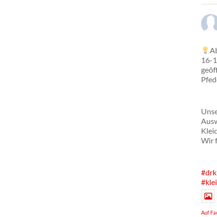
Ab
16-1
geöf
Pfed
Unse
Ausw
Klei
Wir 
#drk
#kle
Auf Fa