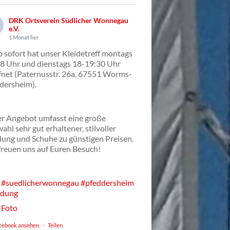
DRK Ortsverein Südlicher Wonnegau
e.V.
1 Monat her
 sofort hat unser Kleidetreff montags
8 Uhr und dienstags 18-19:30 Uhr
fnet (Paternusstr. 26a, 67551 Worms-
dersheim).
r Angebot umfasst eine große
ahl sehr gut erhaltener, stilvoller
dung und Schuhe zu günstigen Preisen.
freuen uns auf Euren Besuch!
#suedlicherwonnegau
#pfeddersheim
idung
Foto
cebook ansehen
·
Teilen