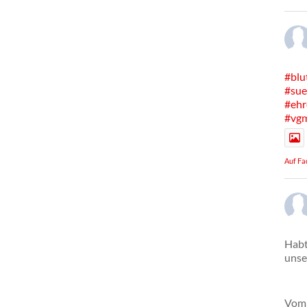
#blu
#sue
#ehr
#vg
Auf Fa
Habt
unse
Vom 