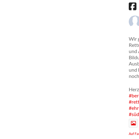
Wir 
Rett
und 
Bild
Ausb
und 
noch
Herz
#ber
#ret
#ehr
#süd
Auf Fa