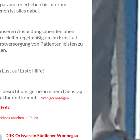
lparameter erheben bis hin zum
nen ist alles dabei.
unseren Ausbildungsabenden üben
re Helfer regelmäßig um im Ernstfall
Erstversorgung von Patienten leisten zu
en.
 Lust auf Erste Hilfe?
 besucht uns gerne an einem Dienstag
9 Uhr und kommt
...
Weniger anzeigen
Foto
cebook ansehen
·
Teilen
DRK Ortsverein Südlicher Wonnegau