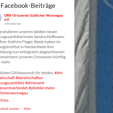
Facebook-Beiträge
DRK Ortsverein Südlicher Wonnegau
e.V.
3 Wochen her
gratulieren unseren beiden neuen
ungssanitäterinnen Sandra Hoffmann
Ann-Kathrin Flegel. Beide haben im
ungsinstitut in Nackenheim ihre
ildung nun erfolgreich abgeschlossen
bereichern unseren Ortsverein künftig
 mehr.
lichen Glückwunsch Ihr beiden.
#drk
eitschaft
#bereitschaften
tungssanitäter
#ehrenamt
enamtverbindet
#pfeddersheim
licherwonnegau
Foto
cebook ansehen
·
Teilen