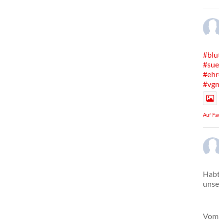
#blu
#sue
#ehr
#vg
Auf Fa
Habt
unse
Vom 