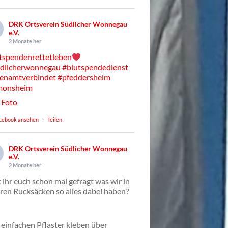
DRK Ortsverein Südlicher Wonnegau
e.V.
2 Monate her
tspendenrettetleben
dlicherwonnegau
#blutspendedienst
enamtverbindet
#pfeddersheim
monsheim
Foto
cebook ansehen
·
Teilen
DRK Ortsverein Südlicher Wonnegau
e.V.
2 Monate her
 ihr euch schon mal gefragt was wir in
ren Rucksäcken so alles dabei haben?
einfachen Pflaster kleben über