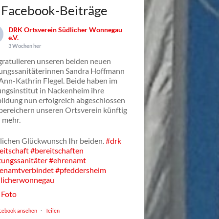
Facebook-Beiträge
DRK Ortsverein Südlicher Wonnegau
e.V.
3 Wochen her
gratulieren unseren beiden neuen
ungssanitäterinnen Sandra Hoffmann
Ann-Kathrin Flegel. Beide haben im
ungsinstitut in Nackenheim ihre
ildung nun erfolgreich abgeschlossen
bereichern unseren Ortsverein künftig
 mehr.
lichen Glückwunsch Ihr beiden.
#drk
eitschaft
#bereitschaften
tungssanitäter
#ehrenamt
enamtverbindet
#pfeddersheim
licherwonnegau
Foto
cebook ansehen
·
Teilen