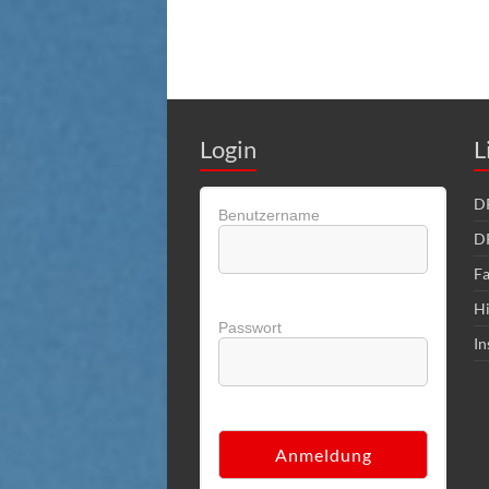
Login
L
DR
Benutzername
D
Fa
Hi
Passwort
In