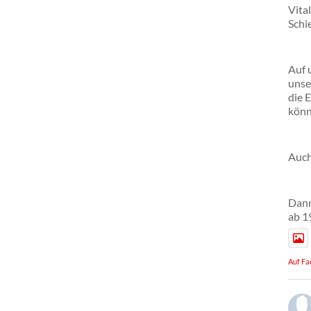
Vita
Schie
Auf 
unse
die 
könn
Auch
Dann
ab 1
Auf Fa