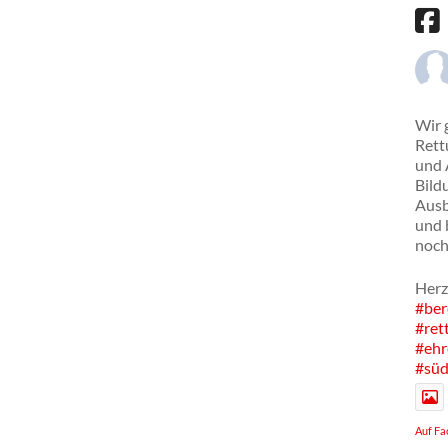
Wir 
Rett
und 
Bild
Ausb
und 
noch
Herz
#ber
#ret
#ehr
#süd
Auf Fa