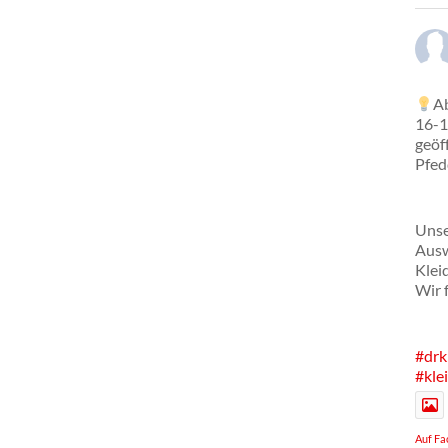
Ab
16-1
geöf
Pfed
Unse
Ausw
Klei
Wir 
#drk
#kle
Auf Fa