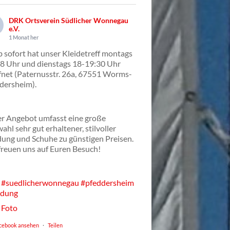
DRK Ortsverein Südlicher Wonnegau
e.V.
1 Monat her
 sofort hat unser Kleidetreff montags
8 Uhr und dienstags 18-19:30 Uhr
fnet (Paternusstr. 26a, 67551 Worms-
dersheim).
r Angebot umfasst eine große
ahl sehr gut erhaltener, stilvoller
dung und Schuhe zu günstigen Preisen.
freuen uns auf Euren Besuch!
#suedlicherwonnegau
#pfeddersheim
idung
Foto
cebook ansehen
·
Teilen