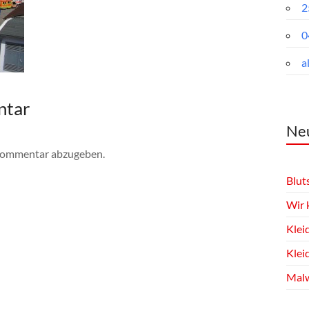
2
0
a
ntar
Neu
Kommentar abzugeben.
Blut
Wir 
Klei
Klei
Malw