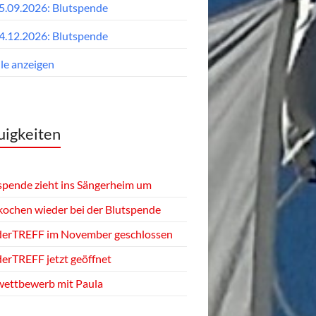
5.09.2026: Blutspende
4.12.2026: Blutspende
lle anzeigen
igkeiten
spende zieht ins Sängerheim um
kochen wieder bei der Blutspende
derTREFF im November geschlossen
derTREFF jetzt geöffnet
ettbewerb mit Paula