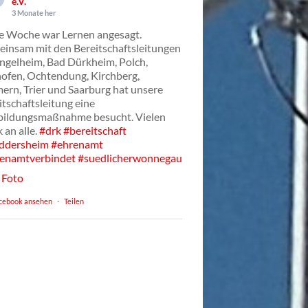
e.V.
3 Monate her
e Woche war Lernen angesagt.
insam mit den Bereitschaftsleitungen
Ingelheim, Bad Dürkheim, Polch,
ofen, Ochtendung, Kirchberg,
ern, Trier und Saarburg hat unsere
itschaftsleitung eine
bildungsmaßnahme besucht. Vielen
 an alle.
#drk
#bereitschaft
ddersheim
#ehrenamt
enamtverbindet
#suedlicherwonnegau
Foto
cebook ansehen
·
Teilen