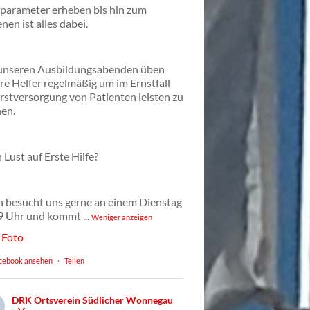
lparameter erheben bis hin zum
nen ist alles dabei.
unseren Ausbildungsabenden üben
re Helfer regelmäßig um im Ernstfall
Erstversorgung von Patienten leisten zu
en.
 Lust auf Erste Hilfe?
 besucht uns gerne an einem Dienstag
9 Uhr und kommt
...
Weniger anzeigen
Foto
cebook ansehen
·
Teilen
DRK Ortsverein Südlicher Wonnegau