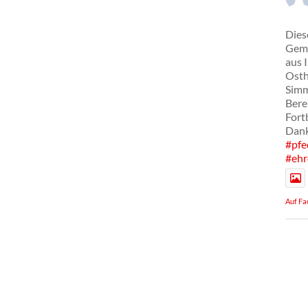
Dies
Geme
aus 
Osth
Simm
Bere
Fort
Dank
#pfe
#ehr
Auf Fa